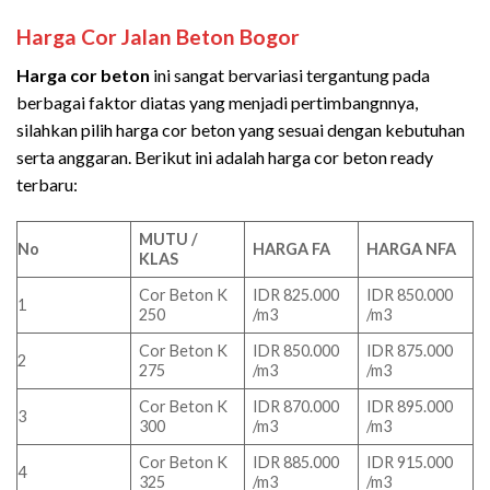
Harga Cor Jalan Beton
Bogor
Harga cor beton
ini sangat bervariasi tergantung pada
berbagai faktor diatas yang menjadi pertimbangnnya,
silahkan pilih harga cor beton yang sesuai dengan kebutuhan
serta anggaran. Berikut ini adalah harga cor beton ready
terbaru:
MUTU /
No
HARGA FA
HARGA NFA
KLAS
Cor Beton K
IDR 825.000
IDR 850.000
1
250
/m3
/m3
Cor Beton K
IDR 850.000
IDR 875.000
2
275
/m3
/m3
Cor Beton K
IDR 870.000
IDR 895.000
3
300
/m3
/m3
Cor Beton K
IDR 885.000
IDR 915.000
4
325
/m3
/m3