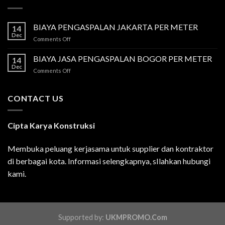
BIAYA PENGASPALAN JAKARTA PER METER
14
Dec
on
Comments Off
BIAYA
PENGASPALAN
BIAYA JASA PENGASPALAN BOGOR PER METER
14
JAKARTA
Dec
on
Comments Off
PER
BIAYA
METER
JASA
PENGASPALAN
CONTACT US
BOGOR
PER
METER
Cipta Karya Konstruksi
Membuka peluang kerjasama untuk supplier dan kontraktor
di berbagai kota. Informasi selengkapnya, sIlahkan hubungi
kami.
Supported by:
UKMPROMO.Com