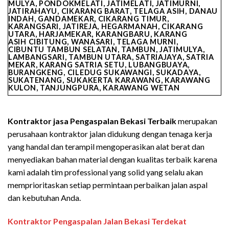
MULYA, PONDOKMELATI, JATIMELATI, JATIMURNI,
JATIRAHAYU, CIKARANG BARAT, TELAGA ASIH, DANAU
INDAH, GANDAMEKAR, CIKARANG TIMUR,
KARANGSARI, JATIREJA, HEGARMANAH, CIKARANG
UTARA, HARJAMEKAR, KARANGBARU, KARANG
ASIH CIBITUNG, WANASARI, TELAGA MURNI,
CIBUNTU TAMBUN SELATAN, TAMBUN, JATIMULYA,
LAMBANGSARI, TAMBUN UTARA, SATRIAJAYA, SATRIA
MEKAR, KARANG SATRIA SETU, LUBANGBUAYA,
BURANGKENG, CILEDUG SUKAWANGI, SUKADAYA,
SUKATENANG, SUKAKERTA KARAWANG, KARAWANG
KULON, TANJUNGPURA, KARAWANG WETAN
Kontraktor jasa Pengaspalan
Bekasi
Terbaik
merupakan
perusahaan kontraktor jalan didukung dengan tenaga kerja
yang handal dan terampil mengoperasikan alat berat dan
menyediakan bahan material dengan kualitas terbaik karena
kami adalah tim professional yang solid yang selalu akan
memprioritaskan setiap permintaan perbaikan jalan aspal
dan kebutuhan Anda.
Kontraktor Pengaspalan Jalan Bekasi Terdekat