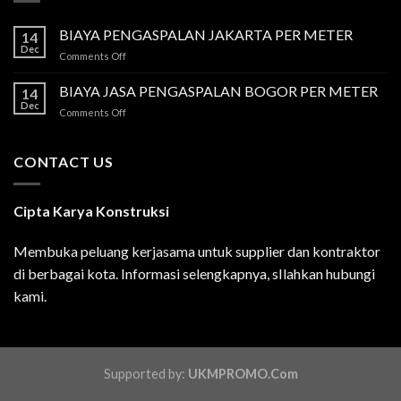
BIAYA PENGASPALAN JAKARTA PER METER
14
Dec
on
Comments Off
BIAYA
PENGASPALAN
BIAYA JASA PENGASPALAN BOGOR PER METER
14
JAKARTA
Dec
on
Comments Off
PER
BIAYA
METER
JASA
PENGASPALAN
CONTACT US
BOGOR
PER
METER
Cipta Karya Konstruksi
Membuka peluang kerjasama untuk supplier dan kontraktor
di berbagai kota. Informasi selengkapnya, sIlahkan hubungi
kami.
Supported by:
UKMPROMO.Com