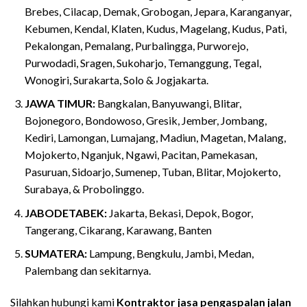
Brebes, Cilacap, Demak, Grobogan, Jepara, Karanganyar,
Kebumen, Kendal, Klaten, Kudus, Magelang, Kudus, Pati,
Pekalongan, Pemalang, Purbalingga, Purworejo,
Purwodadi, Sragen, Sukoharjo, Temanggung, Tegal,
Wonogiri, Surakarta, Solo & Jogjakarta.
JAWA TIMUR:
Bangkalan, Banyuwangi, Blitar,
Bojonegoro, Bondowoso, Gresik, Jember, Jombang,
Kediri, Lamongan, Lumajang, Madiun, Magetan, Malang,
Mojokerto, Nganjuk, Ngawi, Pacitan, Pamekasan,
Pasuruan, Sidoarjo, Sumenep, Tuban, Blitar, Mojokerto,
Surabaya, & Probolinggo.
JABODETABEK:
Jakarta, Bekasi, Depok, Bogor,
Tangerang, Cikarang, Karawang, Banten
SUMATERA:
Lampung, Bengkulu, Jambi, Medan,
Palembang dan sekitarnya.
Silahkan hubungi kami
Kontraktor jasa pengaspalan jalan