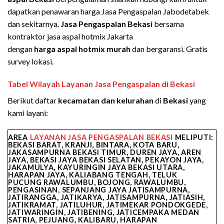
dapatkan penawaran harga Jasa Pengaspalan Jabodetabek
dan sekitarnya.
Jasa Pengaspalan
Bekasi
bersama
kontraktor jasa aspal hotmix Jakarta
dengan
harga aspal hotmix murah
dan bergaransi. Gratis
survey lokasi.
Tabel Wilayah Layanan Jasa Pengaspalan di Bekasi
Berikut daftar
kecamatan dan kelurahan
di
Bekasi
yang
kami layani:
AREA
LAYANAN JASA PENGASPALAN BEKASI
MELIPUTI:
BEKASI BARAT, KRANJI, BINTARA, KOTA BARU,
JAKASAMPURNA BEKASI TIMUR, DUREN JAYA, AREN
JAYA, BEKASI JAYA BEKASI SELATAN, PEKAYON JAYA,
JAKAMULYA, KAYURINGIN JAYA BEKASI UTARA,
HARAPAN JAYA, KALIABANG TENGAH, TELUK
PUCUNG RAWALUMBU, BOJONG, RAWALUMBU,
PENGASINAN, SEPANJANG JAYA JATISAMPURNA,
JATIRANGGA, JATIKARYA, JATISAMPURNA, JATIASIH,
JATIKRAMAT, JATILUHUR, JATIMEKAR PONDOKGEDE,
JATIWARINGIN, JATIBENING, JATICEMPAKA MEDAN
SATRIA, PEJUANG, KALIBARU, HARAPAN