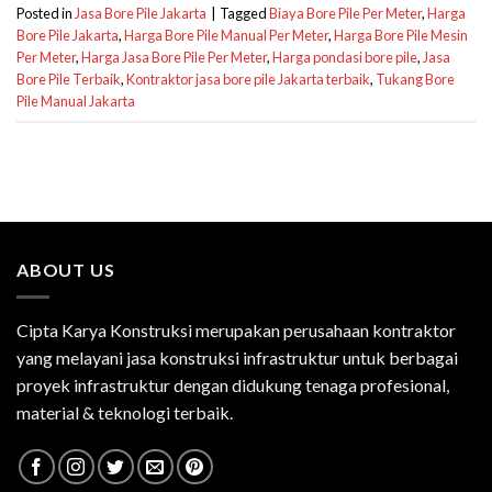
Posted in
Jasa Bore Pile Jakarta
|
Tagged
Biaya Bore Pile Per Meter
,
Harga
Bore Pile Jakarta
,
Harga Bore Pile Manual Per Meter
,
Harga Bore Pile Mesin
Per Meter
,
Harga Jasa Bore Pile Per Meter
,
Harga pondasi bore pile
,
Jasa
Bore Pile Terbaik
,
Kontraktor jasa bore pile Jakarta terbaik
,
Tukang Bore
Pile Manual Jakarta
ABOUT US
Cipta Karya Konstruksi merupakan perusahaan kontraktor
yang melayani jasa konstruksi infrastruktur untuk berbagai
proyek infrastruktur dengan didukung tenaga profesional,
material & teknologi terbaik.