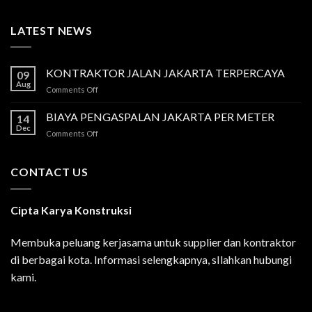
LATEST NEWS
KONTRAKTOR JALAN JAKARTA TERPERCAYA
09
Aug
on
Comments Off
KONTRAKTOR
JALAN
BIAYA PENGASPALAN JAKARTA PER METER
14
JAKARTA
Dec
on
Comments Off
TERPERCAYA
BIAYA
PENGASPALAN
JAKARTA
CONTACT US
PER
METER
Cipta Karya Konstruksi
Membuka peluang kerjasama untuk supplier dan kontraktor
di berbagai kota. Informasi selengkapnya, sIlahkan hubungi
kami.