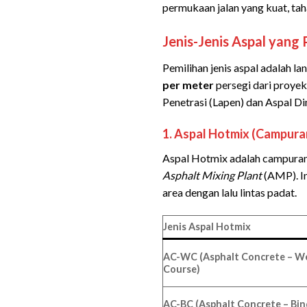
permukaan jalan yang kuat, tah
Jenis-Jenis Aspal yang 
Pemilihan jenis aspal adalah la
per meter
persegi dari proyek
Penetrasi (Lapen) dan Aspal Di
1. Aspal Hotmix (Campura
Aspal Hotmix adalah campuran 
Asphalt Mixing Plant
(AMP). In
area dengan lalu lintas padat.
Jenis Aspal Hotmix
AC-WC (Asphalt Concrete – W
Course)
AC-BC (Asphalt Concrete – Bin