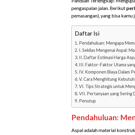
Panduan Terlengkap: Mengupa
pengaspalan jalan. Berikut
per
pemasangan), yang bisa kamu 
Daftar Isi
Pendahuluan: Mengapa Memah
I. Sekilas Mengenai Aspal: M
II. Daftar Estimasi Harga As
III. Faktor-Faktor Utama ya
IV. Komponen Biaya Dalam P
V. Cara Menghitung Kebutuha
VI. Tips Strategis untuk Me
VII. Pertanyaan yang Sering 
Penutup
Pendahuluan: Men
Aspal adalah material konstruks