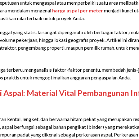
. Keputusan untuk mengaspal atau memperbaiki suatu area melibatka
ecara mendalam mengenai
harga aspal per meter
menjadi kunci u
stikan nilai terbaik untuk proyek Anda.
ggal yang statis. Ia sangat dipengaruhi oleh berbagai faktor, mula
, volume pekerjaan, hingga lokasi geografis proyek. Artikel ini di
ntraktor, pengembang properti, maupun pemilik rumah, untuk men
ga terbaru, menganalisis faktor-faktor penentu, membedah jenis-
ps praktis untuk mengoptimalkan anggaran pengaspalan Anda.
ai Aspal: Material Vital Pembangunan In
iran kental, lengket, dan berwarna hitam pekat yang merupakan res
n, aspal berfungsi sebagai bahan pengikat (binder) yang merekatkan
ampuran padat yang dikenal sebagai perkerasan aspal. Perkerasan