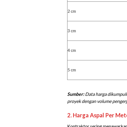
2 cm
3 cm
4 cm
5 cm
Sumber:
Data harga dikumpulk
proyek dengan volume pengerja
2. Harga Aspal Per Me
Kontraktor sering menawarkan 