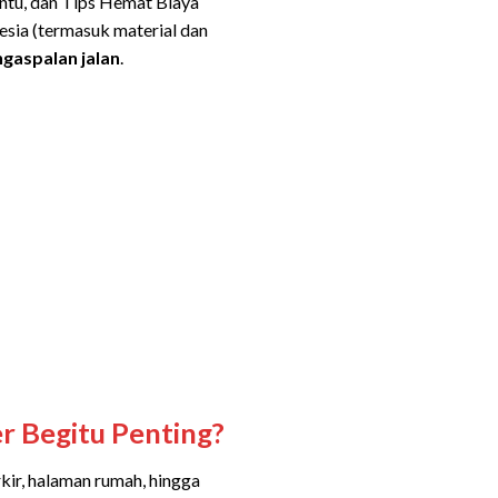
entu, dan Tips Hemat Biaya
esia (termasuk material dan
gaspalan jalan
.
 Begitu Penting?
rkir, halaman rumah, hingga