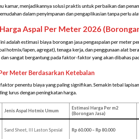
hu kamar, menjadikannya solusi praktis untuk perbaikan dan penam
emudahan dalam penyimpanan dan pengaplikasian tanpa perlu ala
si Harga Aspal Per Meter 2026 (Borongan
ini adalah estimasi biaya borongan jasa pengaspalan per meter pe
pal hotmix/lapen, agregat), tenaga kerja, dan penggunaan alat berat
an sangat bergantung pada faktor-faktor yang akan dibahas pada
 Per Meter Berdasarkan Ketebalan
 faktor penentu biaya yang paling signifikan. Semakin tebal lapisa
ing lurus dengan peningkatan harga.
Estimasi Harga Per m2
Jenis Aspal Hotmix Umum
(Borongan Jasa)
Sand Sheet, III Laston Spesial
Rp 60.000 – Rp 80.000