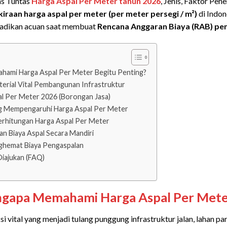
s Tuntas
Harga Aspal Per Meter tahun 2026
, Jenis, Faktor Pen
kiraan harga aspal per meter (per meter persegi / m²)
di Indon
jadikan acuan saat membuat
Rencana Anggaran Biaya (RAB)
pen
ami Harga Aspal Per Meter Begitu Penting?
aterial Vital Pembangunan Infrastruktur
pal Per Meter 2026 (Borongan Jasa)
ng Mempengaruhi Harga Aspal Per Meter
erhitungan Harga Aspal Per Meter
n Biaya Aspal Secara Mandiri
nghemat Biaya Pengaspalan
Diajukan (FAQ)
gapa Memahami Harga Aspal Per Meter
i vital yang menjadi tulang punggung infrastruktur jalan, lahan pa