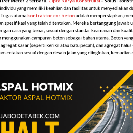
 Per Meter 2 terbaru.
Cipta Karya Konstruksi
– Solusi konstr
individu yang memiliki keahlian dan fasilitas untuk menyediakan
. Tugas utama
kontraktor cor beton
adalah mempersiapkan, men
an spesifikasi yang telah ditentukan. Mereka bertanggung jawab
ngan cara yang benar, sesuai dengan standar keamanan dan kualita
n menggunakan campuran beton sebagai bahan utama. Beton yang 
, agregat kasar (seperti kerikil atau batu pecah), dan agregat halus 
am cetakan sesuai dengan desain jalan yang diinginkan, kemudian