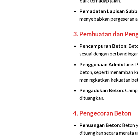
baik terhadap jalan.
Pemadatan Lapisan Subb
menyebabkan pergeseran at
3.
Pembuatan dan Pen
Pencampuran Beton
: Bet
sesuai dengan perbandingan
Penggunaan Admixture
: 
beton, seperti menambah k
meningkatkan kekuatan bet
Pengadukan Beton
: Camp
dituangkan.
4.
Pengecoran Beton
Penuangan Beton
: Beton 
dituangkan secara merata u