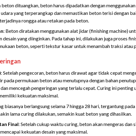
ah beton dituangkan, beton harus dipadatkan dengan menggunakan 
 udara yang terperangkap dan memastikan beton terisi dengan ba
terjadinya rongga atau retakan pada beton.
an
: Beton diratakan menggunakan alat jidar (finishing machine) 
n desain yang diinginkan. Pada tahap ini, dilakukan juga proses fi
mukaan beton, seperti tekstur kasar untuk menambah traksi atau p
eringan
)
: Setelah pengecoran, beton harus dirawat agar tidak cepat menge
r pada permukaan beton atau menutupnya dengan bahan penutup (s
an mencegah pengeringan yang terlalu cepat. Curing ini penting
memiliki kekuatan maksimal.
ing biasanya berlangsung selama 7 hingga 28 hari, tergantung pada
akin lama curing dilakukan, semakin kuat beton yang dihasilkan.
an Final
: Setelah cukup waktu curing, beton akan mengeras dan 
 mencapai kekuatan desain yang maksimal.