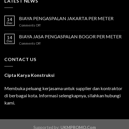
LATEST NEWS
BIAYA PENGASPALAN JAKARTA PER METER
14
Dec
on
Comments Off
BIAYA
PENGASPALAN
BIAYA JASA PENGASPALAN BOGOR PER METER
14
JAKARTA
Dec
on
Comments Off
PER
BIAYA
METER
JASA
PENGASPALAN
CONTACT US
BOGOR
PER
METER
Cipta Karya Konstruksi
Membuka peluang kerjasama untuk supplier dan kontraktor
di berbagai kota. Informasi selengkapnya, sIlahkan hubungi
kami.
Supported by:
UKMPROMO.Com