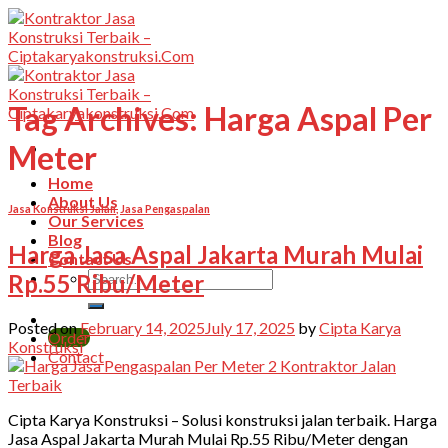
Skip
to
content
Tag Archives:
Harga Aspal Per
Meter
Home
About Us
Jasa Konstruksi Jalan
,
Jasa Pengaspalan
Our Services
Blog
Harga Jasa Aspal Jakarta Murah Mulai
Contact Us
Rp.55 Ribu/Meter
Posted on
February 14, 2025
July 17, 2025
by
Cipta Karya
Order
Konstruksi
Contact
Cipta Karya Konstruksi – Solusi konstruksi jalan terbaik. Harga
Jasa Aspal Jakarta Murah Mulai Rp.55 Ribu/Meter dengan