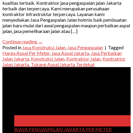
kualitas terbaik. Kontraktor jasa pengaspalan jalan Jakarta
terbaik dan terpercaya. Kami merupakan perusahaan
kontraktor infrastruktur terpercaya. Layanan kami
menyediakan Jasa Pengaspalan Jalan hotmix baik pembuatan
jalan baru mulai dari awal pengaspalan maupun perbaikan aspal
jalan, jasa pemeliharaan jalan atau […]
Continue reading
→
Posted in
Jasa Konstruksi Jalan
,
Jasa Pengaspalan
|
Tagged
Harga Aspal Per Meter
,
Jasa Aspal Jakarta
,
Jasa Perbaikan
Jalan Jakarta
,
Konstruksi Jalan
,
Kontraktor Jalan
,
Kontraktor
Jalan Jakarta
,
Tukang Aspal Jakarta Terdekat
About us
Cipta Karya Konstruksi merupakan perusahaan kontraktor
yang melayani jasa konstruksi infrastruktur untuk berbagai
proyek infrastruktur dengan didukung tenaga profesional,
material & teknologi terbaik.
Latest News
14
Dec
BIAYA PENGASPALAN JAKARTA PER METER