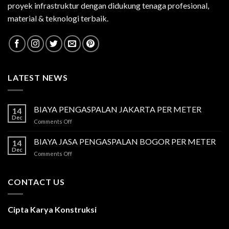
proyek infrastruktur dengan didukung tenaga profesional,
material & teknologi terbaik.
LATEST NEWS
BIAYA PENGASPALAN JAKARTA PER METER
14
Dec
on
Comments Off
BIAYA
PENGASPALAN
BIAYA JASA PENGASPALAN BOGOR PER METER
14
JAKARTA
Dec
on
Comments Off
PER
BIAYA
METER
JASA
PENGASPALAN
CONTACT US
BOGOR
PER
METER
Cipta Karya Konstruksi