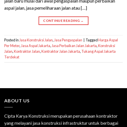
jalan baru mulai dari awal pengaspalan maupun perbaikan
aspal jalan, jasa pemeliharaan jalan atau […]
CONTINUE READING
→
Posted in
Jasa Konstruksi Jalan
,
Jasa Pengaspalan
|
Tagged
Harga Aspal
Per Meter
,
Jasa Aspal Jakarta
,
Jasa Perbaikan Jalan Jakarta
,
Konstruksi
Jalan
,
Kontraktor Jalan
,
Kontraktor Jalan Jakarta
,
Tukang Aspal Jakarta
Terdekat
ABOUT US
Cipta Karya Konstruksi merupakan perusahaan kontraktor
yang melayani jasa konstruksi infrastruktur untuk berbagai